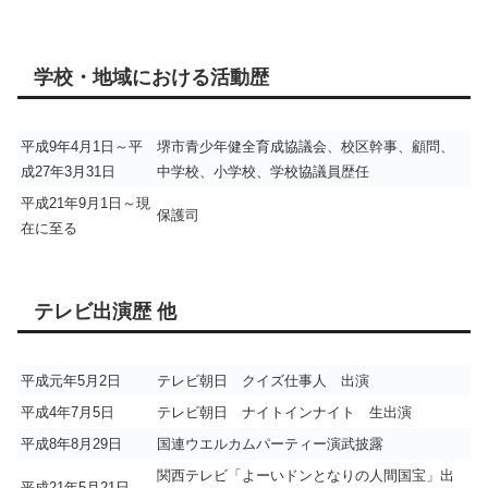
学校・地域における活動歴
平成9年4月1日～平
堺市青少年健全育成協議会、校区幹事、顧問、
成27年3月31日
中学校、小学校、学校協議員歴任
平成21年9月1日～現
保護司
在に至る
テレビ出演歴 他
平成元年5月2日
テレビ朝日 クイズ仕事人 出演
平成4年7月5日
テレビ朝日 ナイトインナイト 生出演
平成8年8月29日
国連ウエルカムパーティー演武披露
関西テレビ「よーいドンとなりの人間国宝」出
平成21年5月21日