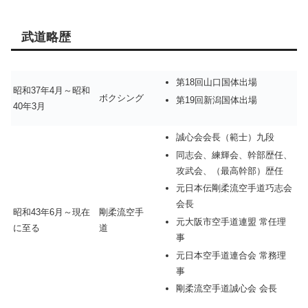
武道略歴
第18回山口国体出場
昭和37年4月～昭和
ボクシング
第19回新潟国体出場
40年3月
誠心会会長（範士）九段
同志会、練輝会、幹部歴任、
攻武会、（最高幹部）歴任
元日本伝剛柔流空手道巧志会
会長
昭和43年6月～現在
剛柔流空手
元大阪市空手道連盟 常任理
に至る
道
事
元日本空手道連合会 常務理
事
剛柔流空手道誠心会 会長