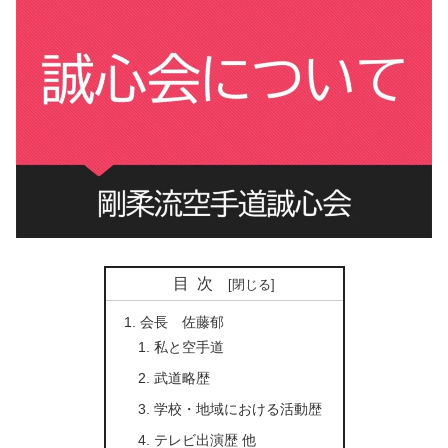
目次
会長 佐藤郁
私と空手道
武道略歴
学校・地域における活動歴
テレビ出演歴 他