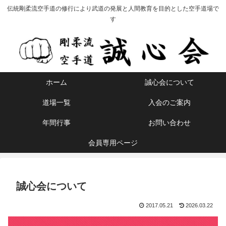
伝統剛柔流空手道の修行により武道の発展と人間教育を目的とした空手道場で
す
ホーム
誠心会について
道場一覧
入会のご案内
年間行事
お問い合わせ
会員専用ページ
誠心会について
2017.05.21
2026.03.22