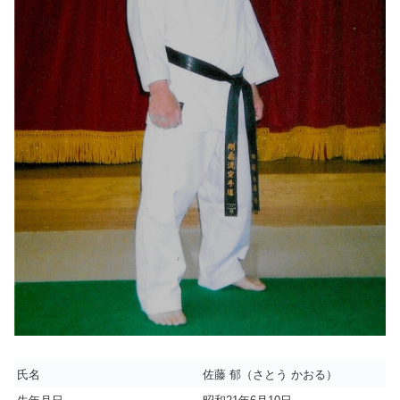
氏名
佐藤 郁（さとう かおる）