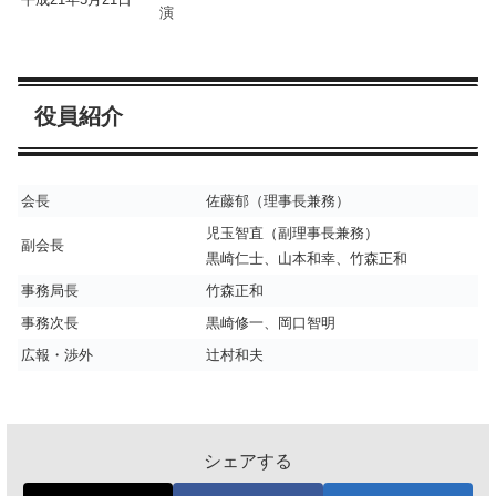
演
役員紹介
会長
佐藤郁（理事長兼務）
児玉智直（副理事長兼務）
副会長
黒崎仁士、山本和幸、竹森正和
事務局長
竹森正和
事務次長
黒崎修一、岡口智明
広報・渉外
辻村和夫
シェアする