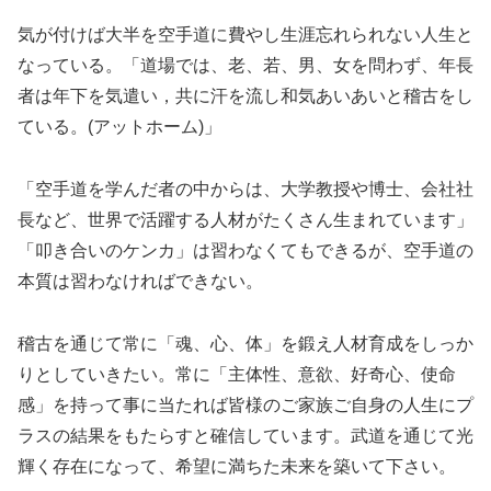
気が付けば大半を空手道に費やし生涯忘れられない人生と
なっている。「道場では、老、若、男、女を問わず、年長
者は年下を気遣い，共に汗を流し和気あいあいと稽古をし
ている。(アットホーム)」
「空手道を学んだ者の中からは、大学教授や博士、会社社
長など、世界で活躍する人材がたくさん生まれています」
「叩き合いのケンカ」は習わなくてもできるが、空手道の
本質は習わなければできない。
稽古を通じて常に「魂、心、体」を鍛え人材育成をしっか
りとしていきたい。常に「主体性、意欲、好奇心、使命
感」を持って事に当たれば皆様のご家族ご自身の人生にプ
ラスの結果をもたらすと確信しています。武道を通じて光
輝く存在になって、希望に満ちた未来を築いて下さい。