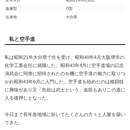
生年月日
昭和21年6月10日
血液型
O型
出身地
大分県
私と空手道
私は昭和21年大分県で生を受け、昭和40年4月大阪堺市の
化学工業会社に就職した。昭和43年4月に空手道場の記念
演武会に同僚に招待されたのを機に空手道の魅力に取りつ
かれ昭和43年6月に入門した。空手道を始めたのは格闘技
に興味があり又「先祖は武士という」血筋もありこの道に
入る後押しとなった。
今日まで長年各地域に於いてたくさんの方々と人脈を築い
てきた。